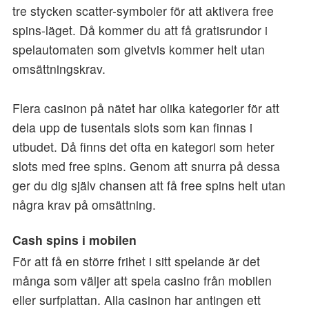
tre stycken scatter-symboler för att aktivera free
spins-läget. Då kommer du att få gratisrundor i
spelautomaten som givetvis kommer helt utan
omsättningskrav.
Flera casinon på nätet har olika kategorier för att
dela upp de tusentals slots som kan finnas i
utbudet. Då finns det ofta en kategori som heter
slots med free spins. Genom att snurra på dessa
ger du dig själv chansen att få free spins helt utan
några krav på omsättning.
Cash spins i mobilen
För att få en större frihet i sitt spelande är det
många som väljer att spela casino från mobilen
eller surfplattan. Alla casinon har antingen ett