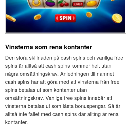
Vinsterna som rena kontanter
Den stora skillnaden på cash spins och vanliga free
spins är alltså att cash spins kommer helt utan
några omsättningskrav. Anledningen till namnet
cash spins har att göra med att vinsterna från free
spins betalas ut som kontanter utan
omsättningskrav. Vanliga free spins innebär att
vinsterna betalas ut som låsta bonuspengar. Så är
alltså inte fallet med cash spins där allting är rena
kontanter.