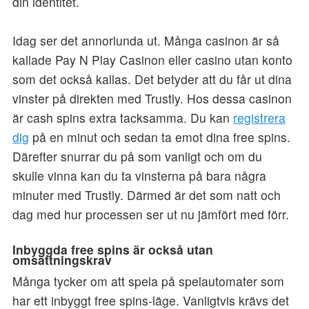
din identitet.
Idag ser det annorlunda ut. Många casinon är så
kallade Pay N Play Casinon eller casino utan konto
som det också kallas. Det betyder att du får ut dina
vinster på direkten med Trustly. Hos dessa casinon
är cash spins extra tacksamma. Du kan
registrera
dig
på en minut och sedan ta emot dina free spins.
Därefter snurrar du på som vanligt och om du
skulle vinna kan du ta vinsterna på bara några
minuter med Trustly. Därmed är det som natt och
dag med hur processen ser ut nu jämfört med förr.
Inbyggda free spins är också utan
omsättningskrav
Många tycker om att spela på spelautomater som
har ett inbyggt free spins-läge. Vanligtvis krävs det