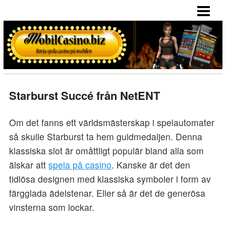
START
ÖPPNA KONTO
SVENSKA CASINO
CASINOSPEL
BACCARAT
Starburst Succé från NetENT
BLACKJACK
ECOLUTION
Om det fanns ett världsmästerskap i spelautomater
GAME SHOWS
så skulle Starburst ta hem guldmedaljen. Denna
LIVE CASINO
klassiska slot är omåttligt populär bland alla som
älskar att
spela på casino
. Kanske är det den
NETENT
tidlösa designen med klassiska symboler i form av
NETENT TOUCH
färgglada ädelstenar. Eller så är det de generösa
ROULETTE
vinsterna som lockar.
TÄRNINGSSPEL
VIDEOPOKER