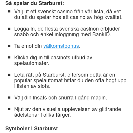
Så spelar du Starburst:
Välj ut ett svenskt casino från vår lista, då vet
du att du spelar hos ett casino av hög kvalitet.
Logga in, de flesta svenska casinon erbjuder
snabb och enkel inloggning med BankID.
Ta emot din
välkomstbonus
.
Klicka dig in till casinots utbud av
spelautomater.
Leta rätt på Starburst, eftersom detta är en
populär spelautomat hittar du den ofta högt upp
i listan av slots.
Välj din insats och snurra i gång magin.
Njut av den visuella upplevelsen av glittrande
ädelstenar i olika färger.
Symboler i Starburst