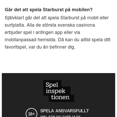
Går det att spela Starburst på mobilen?
Självklart går det att spela Starburst på mobil eller
surfplatta. Alla de största svenska casinona
erbjuder spel i antingen app eller via
mobilanpassad hemsida. Då kan du alltid spela ditt
favoritspel, var du än befinner dig.
SPELA ANSVARSFULLT
18+
SPEL FÖR DIG ÖVER 18 ÅR