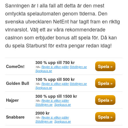
Sanningen är i alla fall att detta är den mest
YGGDRASIL
omtyckta spelautomaten genom tiderna. Den
SLOTS
svenska utvecklaren NetEnt har tagit fram en riktig
DRACULA
vinnarslot. Välj ett av våra rekommenderade
GEMIX
casinon som erbjuder bonus att spela för. Då kan
du spela Starburst för extra pengar redan idag!
HALL OF GODS
MICROGAMING
MEGA MOOLAH
300 % upp till 750 kr
Spela »
ComeOn!
18+
Regler & villkor gäller
Stödlinjen.se
MEGAWAYS
Spelpaus.se
100 % upp till 500 kr
NETENT SLOTS
Spela »
Golden Bull
18+
Regler & villkor gäller
Stödlinjen.se
ROULETTE
Spelpaus.se
300 % upp till 1500 kr
ROULETTE
Spela »
Hajper
18+
Regler & villkor gäller
RETURN OF KONG MEGAWAYS
Stödlinjen.se
Spelpaus.se
2000 kr
STARBURST
Spela »
Snabbare
18+
Regler & villkor gäller
STARBURST XXXTREME
Stödlinjen.se
Spelpaus.se