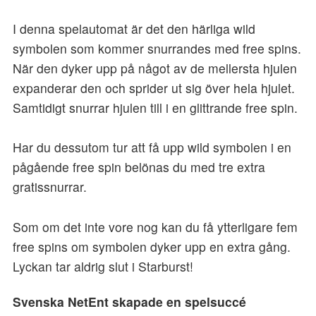
I denna spelautomat är det den härliga wild
symbolen som kommer snurrandes med free spins.
När den dyker upp på något av de mellersta hjulen
expanderar den och sprider ut sig över hela hjulet.
Samtidigt snurrar hjulen till i en glittrande free spin.
Har du dessutom tur att få upp wild symbolen i en
pågående free spin belönas du med tre extra
gratissnurrar.
Som om det inte vore nog kan du få ytterligare fem
free spins om symbolen dyker upp en extra gång.
Lyckan tar aldrig slut i Starburst!
Svenska NetEnt skapade en spelsuccé